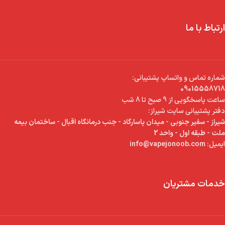
ارتباط با ما
شماره تماس و واتساپ پشتیبانی:
09015558718
ساعت پاسخگویی از 9 صبح تا 8 شب
دفتر پشتیبانی سایت شیراز:
شیراز - سفیر جنوبی - میدان پاسارگاد - جنب درمانگاه اقبال - ساختمان بیمه
ملت - طبقه اول - واحد 2
ایمیل:
info@vapejonoob.com
خدمات مشتریان