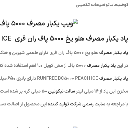
توضیحات
توضیحات تکمیلی
پاد یکبار مصرف هلو یخ 5000 پاف ران فری|
 ICE
پاد یکبار مصرف
هلو یخ 5000 پاف ران فری
دارای طعمی شیرین و خنک 
در این
پاد یکبار مصرف
5000 پاف
از مش کویل 1.0 اهم استفاده شده که با هر بار کامگیری از دستگاه، همان طعم و کلود کام اول را احساس می کنید.
پاد یکبار مصرف
RUNFREE BC5000 PEACH ICE
دارای باتری 650 میلی آمپر قابل شارژ است.
مخزن این پاد از 16 میلی لیتر
سالت نیکوتین
50 میلی گرم
پر شده است.
با مراجعه به
سایت رسمی شرکت تولید کننده
این محصول از اصالت دست