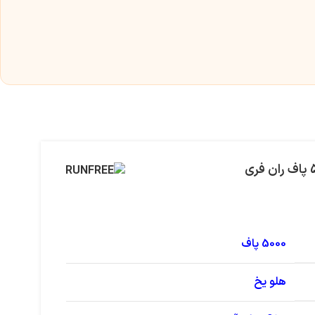
5000 پاف
هلو یخ