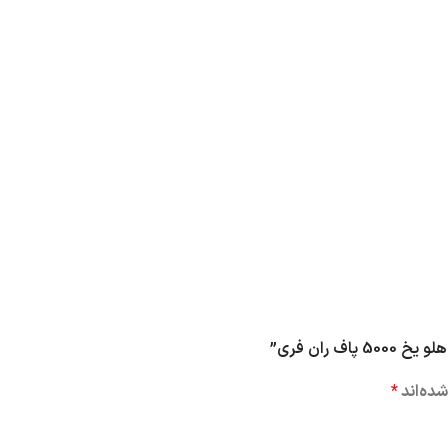
 ران فری”
ده‌اند
*