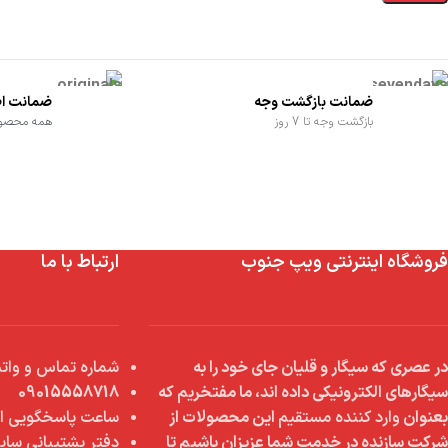
ضمانت بازگشت وجه
ضمانت اص
بازگشت وجه تا 7 روز
همه محصولا
فروشگاه اینترنتی ویپ جنوب
ارتباط با ما
در عصری که سیگار و قلیان جای خود را به
شماره تماس و واتس
سیگارهای الکترونیکی داده اند، ما مفتخریم که
09015558718
بعنوان
وارد کننده مستقیم
این محصولات از
ساعت پاسخگویی از 9 صبح تا 8 
شرکت سازنده در خدمت شما عزیزان باشیم تا
دفتر پشتیبانی سای