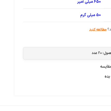
650 میلی آمپر
50 میلی گرم
د؟
مطالعه کنید
حصول:
20
عدد
قایسه
بده