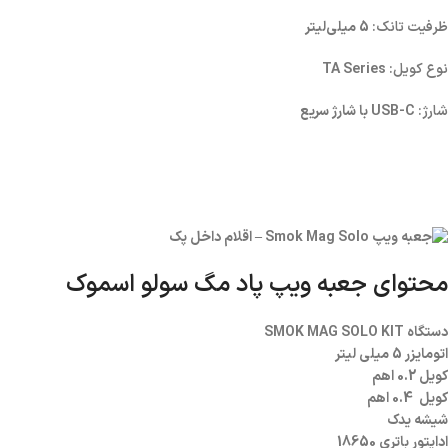
ظرفیت تانک:
5 میلی‌لیتر
نوع کویل:
TA Series
شارژ:
USB-C با شارژ سریع
محتوای جعبه ویپ پاد مگ سولو اسموک
دستگاه SMOK MAG SOLO KIT
اتومایزر 5 میلی لیتر
کویل 0.2 اهم
کویل 0.4 اهم
شیشه یدک
اداپتور باتری 18650