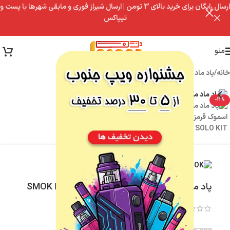
ارسال رایگان برای خرید بالای 3 تومن | ارسال شیراز فوری و مابقی شهرها با پست و
تیپاکس
منو
خانه
/
پاد ماد
-11%
پاد ماد مگ سولو اسموک SMOK MAG SOLO KIT
(دیدگاه کاربر
1
)
۸,۱۰۰,۰۰۰
تومان
۷,۲۰۰,۰۰۰
تومان