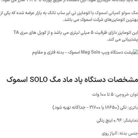
که باید جداگانه خریداری شود. این دستگاه از طریق پورت TYPE-C شارژ می شود.
مگ سولو کمپانی اسموک
با اتومایزر تی ایر ساب تانک به بازار عرضه شده که یکی از
بهترین اتومایزرهای شرکت اسموک می باشد.
این اتومایزر دارای ظرفیت 5 میلی لیتری می باشد و از کویل های سری TA
پشتیبانی می کند.
مشخصات دستگاه پاد ماد
مگ SOLO اسموک
توان خروجی:
5 تا 100 وات
باتری:
تکی (18650 یا 21700 – جداگانه تهیه شود)
نمایشگر:
0.96 اینچ رنگی
جنس بدنه:
آلیاژ روی