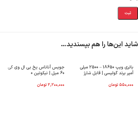
شاید این‌ها را هم بپسندید…
باتری ویپ 18650 – 2500 میلی
جویس آناناس یخ بی ال وی کی
آمپر برند گولیسی | قابل شارژ
60 میل | نیکوتین 0
۵۵۰,۰۰۰
تومان
۲,۲۰۰,۰۰۰
تومان