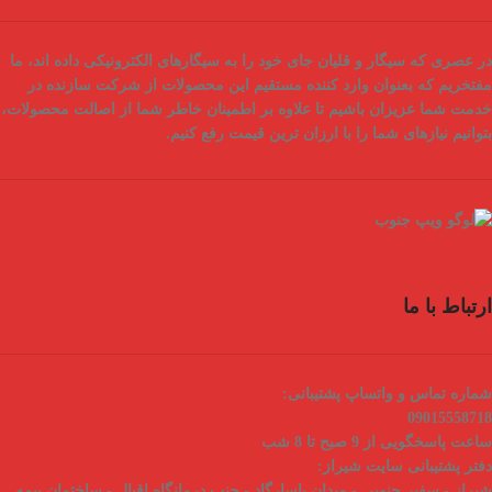
در عصری که سیگار و قلیان جای خود را به سیگارهای الکترونیکی داده اند، ما
مفتخریم که بعنوان
وارد کننده مستقیم
این محصولات از شرکت سازنده در
خدمت شما عزیزان باشیم تا علاوه بر اطمینان خاطر شما از
اصالت محصولات
،
بتوانیم نیازهای شما را با
ارزان ترین قیمت
رفع کنیم.
ارتباط با ما
شماره تماس و واتساپ پشتیبانی:
09015558718
ساعت پاسخگویی از 9 صبح تا 8 شب
دفتر پشتیبانی سایت شیراز:
شیراز - سفیر جنوبی - میدان پاسارگاد - جنب درمانگاه اقبال - ساختمان بیمه