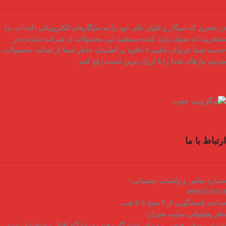
در عصری که سیگار و قلیان جای خود را به سیگارهای الکترونیکی داده اند، ما
مفتخریم که بعنوان
وارد کننده مستقیم
این محصولات از شرکت سازنده در
خدمت شما عزیزان باشیم تا علاوه بر اطمینان خاطر شما از
اصالت محصولات
،
بتوانیم نیازهای شما را با
ارزان ترین قیمت
رفع کنیم.
ارتباط با ما
شماره تماس و واتساپ پشتیبانی:
09015558718
ساعت پاسخگویی از 9 صبح تا 8 شب
دفتر پشتیبانی سایت شیراز:
شیراز - سفیر جنوبی - میدان پاسارگاد - جنب درمانگاه اقبال - ساختمان بیمه