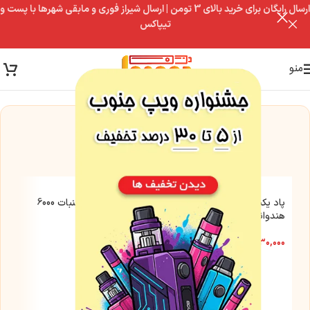
ارسال رایگان برای خرید بالای 3 تومن | ارسال شیراز فوری و مابقی شهرها با پست و
تیپاکس
منو
این مدل فعلاً موجود نیست
اما این گزینه‌ها رو از دست نده
پاد یکبار مصرف هلو انبه
پاد یکبار مصرف آبنبات 6000
هندوانه 6000 نوو اسموک
نوو اسموک
۶۳۰,۰۰۰
تومان
۶۳۰,۰۰۰
تومان