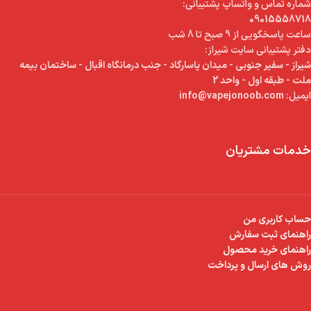
شماره تماس و واتساپ پشتیبانی:
09015558718
ساعت پاسخگویی از 9 صبح تا 8 شب
دفتر پشتیبانی سایت شیراز:
شیراز - سفیر جنوبی - میدان پاسارگاد - جنب درمانگاه اقبال - ساختمان بیمه
ملت - طبقه اول - واحد 2
ایمیل:
info@vapejonoob.com
خدمات مشتریان
حساب کاربری من
راهنمای ثبت سفارش
راهنمای خرید محصول
روش های ارسال و پرداخت