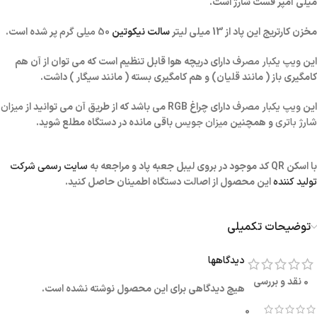
میلی آمپر فست شارژ است.
مخزن کارتریج این پاد از 13 میلی لیتر
سالت نیکوتین
50 میلی گرم
پر شده است.
این
ویپ یکبار مصرف
دارای دریچه هوا قابل تنظیم است که می توان از آن هم
کامگیری باز ( مانند قلیان) و هم کامگیری بسته ( مانند سیگار ) داشت.
این
ویپ یکبار مصرف
دارای چراغ RGB می باشد که از طریق آن می توانید از
میزان
شارژ باتری
و همچنین
میزان جویس
باقی مانده در دستگاه مطلع شوید.
با اسکن QR کد موجود در بروی لیبل جعبه پاد و مراجعه به
سایت رسمی شرکت
تولید کننده
این محصول از اصالت دستگاه اطمینان حاصل کنید.
توضیحات تکمیلی
دیدگاهها
0 نقد و بررسی
هیچ دیدگاهی برای این محصول نوشته نشده است.
0