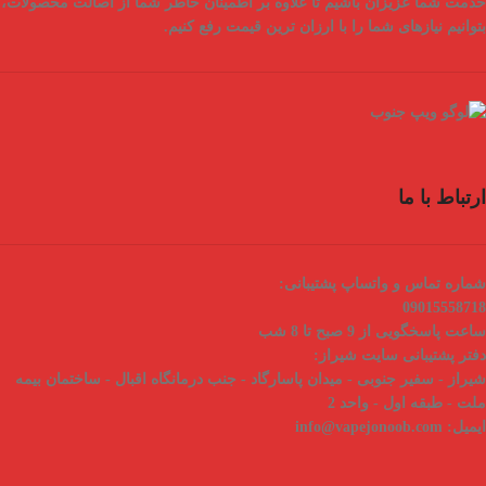
خدمت شما عزیزان باشیم تا علاوه بر اطمینان خاطر شما از
اصالت محصولات
،
بتوانیم نیازهای شما را با
ارزان ترین قیمت
رفع کنیم.
ارتباط با ما
شماره تماس و واتساپ پشتیبانی:
09015558718
ساعت پاسخگویی از 9 صبح تا 8 شب
دفتر پشتیبانی سایت شیراز:
شیراز - سفیر جنوبی - میدان پاسارگاد - جنب درمانگاه اقبال - ساختمان بیمه
ملت - طبقه اول - واحد 2
ایمیل:
info@vapejonoob.com