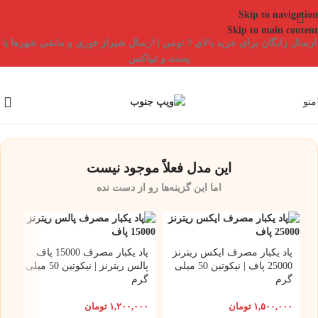
Skip to navigation
Skip to main content
ارسال رایگان برای خرید بالای 3 تومن | ارسال شیراز فوری و مابقی شهرها با
پست و تیپاکس
منو
این مدل فعلاً موجود نیست
اما این گزینه‌ها رو از دست نده
پاد یکبار مصرف ایکس ریترنز
پاد یکبار مصرف 15000 پاف
25000 پاف | نیکوتین 50 میلی
پالس ریترنز | نیکوتین 50 میلی
گرم
گرم
۱,۵۰۰,۰۰۰
تومان
۱,۲۰۰,۰۰۰
تومان