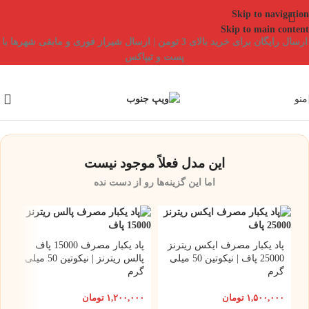
Skip to navigation
Skip to main content
ارسال رایگان برای خرید بالای 3 تومن | ارسال شیراز فوری و مابقی شهرها با
پست و تیپاکس
منو
این مدل فعلاً موجود نیست
اما این گزینه‌ها رو از دست نده
پاد یکبار مصرف ایکس ریترنز
پاد یکبار مصرف 15000 پاف
25000 پاف | نیکوتین 50 میلی
پالس ریترنز | نیکوتین 50 میلی
گرم
گرم
۱,۵۰۰,۰۰۰
تومان
۱,۲۰۰,۰۰۰
تومان