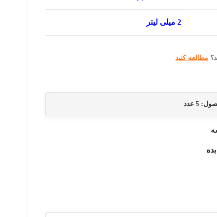
2 میلی لیتر
د؟
مطالعه کنید
حصول:
5
عدد
ه
بده