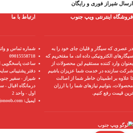
ارسال شیراز فوری و رایگان
فروشگاه اینترنتی ویپ جنوب
ارتباط با ما
در عصری که سیگار و قلیان جای خود را به
شماره تماس و واتس
سیگارهای الکترونیکی داده اند، ما مفتخریم که
09015558718
بعنوان
وارد کننده مستقیم
این محصولات از
ساعت پاسخگویی از 9 صبح تا 8
شرکت سازنده در خدمت شما عزیزان باشیم
دفتر پشتیبانی سای
تا علاوه بر اطمینان خاطر شما از
اصالت
شیراز - سفیر جنوبی
محصولات
، بتوانیم نیازهای شما را با
ارزان
درمانگاه اقبال - س
ترین قیمت
رفع کنیم.
اول - واحد 2
ایمیل:
info@vapejonoob.com