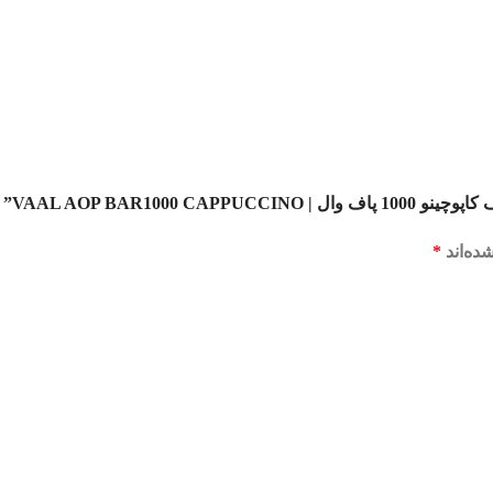
VAAL AOP BAR10”
ده‌اند
*