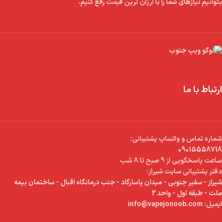
بتوانیم نیازهای شما را با
ارزان ترین قیمت
رفع کنیم.
ارتباط با ما
شماره تماس و واتساپ پشتیبانی:
09015558718
ساعت پاسخگویی از 9 صبح تا 8 شب
دفتر پشتیبانی سایت شیراز:
شیراز - سفیر جنوبی - میدان پاسارگاد - جنب درمانگاه اقبال - ساختمان بیمه
ملت - طبقه اول - واحد 2
ایمیل:
info@vapejonoob.com