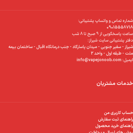
شماره تماس و واتساپ پشتیبانی:
09015558718
ساعت پاسخگویی از 9 صبح تا 8 شب
دفتر پشتیبانی سایت شیراز:
شیراز - سفیر جنوبی - میدان پاسارگاد - جنب درمانگاه اقبال - ساختمان بیمه
ملت - طبقه اول - واحد 2
ایمیل:
info@vapejonoob.com
خدمات مشتریان
حساب کاربری من
راهنمای ثبت سفارش
راهنمای خرید محصول
روش های ارسال و پرداخت