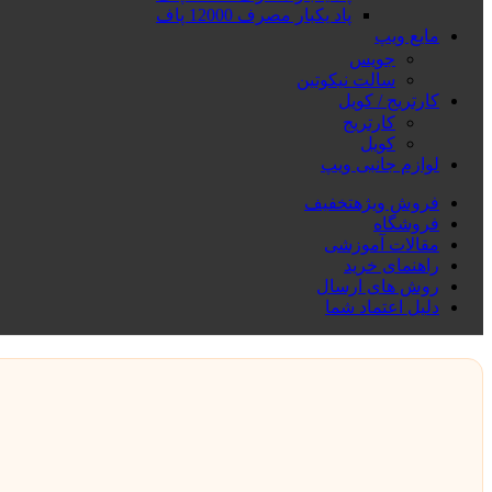
پاد یکبار مصرف 12000 پاف
مایع ویپ
جویس
سالت نیکوتین
کارتریج / کویل
کارتریج
کویل
لوازم جانبی ویپ
فروش ویژه
تخفیف
فروشگاه
مقالات آموزشی
راهنمای خرید
روش های ارسال
دلیل اعتماد شما