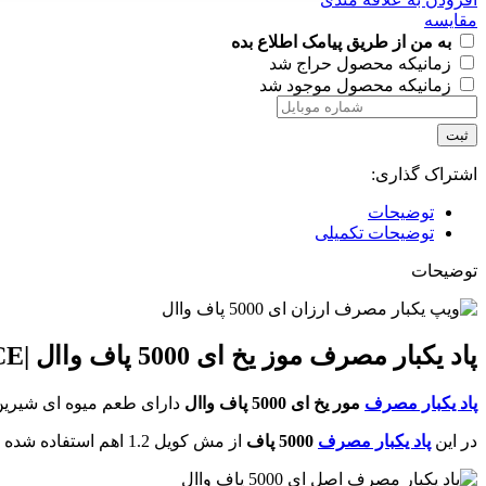
مقایسه
به من از طریق پیامک اطلاع بده
زمانیکه محصول حراج شد
زمانیکه محصول موجود شد
ثبت
اشتراک گذاری:
توضیحات
توضیحات تکمیلی
توضیحات
پاد یکبار مصرف موز یخ ای 5000 پاف واال |VAAL E
CE
پاد یکبار مصرف
مور یخ ای 5000 پاف واال
دارای طعم میوه ای شیرین
در این
پاد یکبار مصرف
5000 پاف
از مش کویل 1.2 اهم استفاده شده که با هر بار کامگیری از دستگاه، همان طعم و کلود کام اول را احساس می کنید.