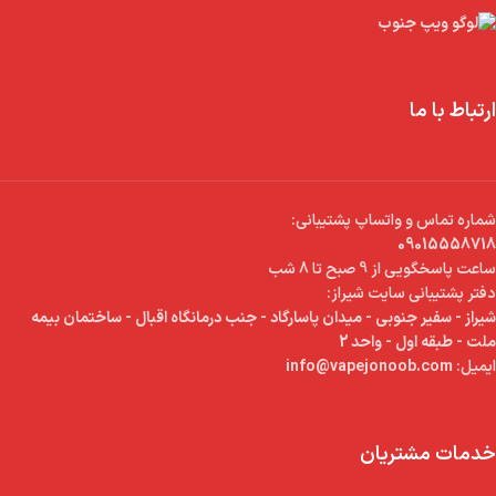
ارتباط با ما
شماره تماس و واتساپ پشتیبانی:
09015558718
ساعت پاسخگویی از 9 صبح تا 8 شب
دفتر پشتیبانی سایت شیراز:
شیراز - سفیر جنوبی - میدان پاسارگاد - جنب درمانگاه اقبال - ساختمان بیمه
ملت - طبقه اول - واحد 2
ایمیل:
info@vapejonoob.com
خدمات مشتریان