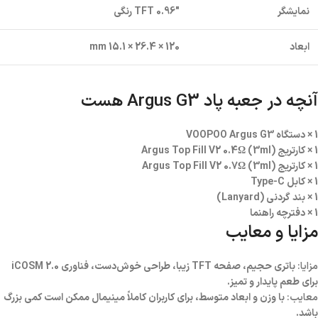
نمایشگر
0.96″ TFT رنگی
ابعاد
120 × 26.4 × 15.1 mm
آنچه در جعبه پاد Argus G3 هست
1 × دستگاه VOOPOO Argus G3
1 × کارتریج Argus Top Fill V2 0.4Ω (3ml)
1 × کارتریج Argus Top Fill V2 0.7Ω (3ml)
1 × کابل Type-C
1 × بند گردنی (Lanyard)
1 × دفترچه راهنما
مزایا و معایب
مزایا:
باتری حجیم، صفحه TFT زیبا، طراحی خوش‌دست، فناوری iCOSM 2.0
برای طعم پایدار و تمیز.
معایب:
با وزن و ابعاد متوسط، برای کاربران کاملاً مینیمال ممکن است کمی بزرگ
باشد.