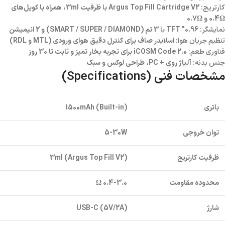
کارتریج:
Argus Top Fill Cartridge V2 با ظرفیت 3ml، همراه با کویل‌های
0.4Ω و 0.7Ω
نمایشگر:
0.96″ TFT با 3 تم (SMART / SUPER / DIAMOND) و 2 انیمیشن
تنظیم جریان هوا:
اسلایدر صاف برای کنترل دقیق هوای ورودی (MTL و RDL)
فناوری طعم:
iCOSM Code 2.0 برای تجربه بخار تمیز و ثابت تا 30 روز
جنس بدنه:
آلیاژ روی + PC، طراحی لوکس و سبک
مشخصات فنی (Specifications)
باتری
1500mAh (Built-in)
توان خروجی
5-30W
ظرفیت کارتریج
3ml (Argus Top Fill V2)
محدوده مقاومت
0.4-3.0 Ω
شارژ
USB-C (5V/2A)