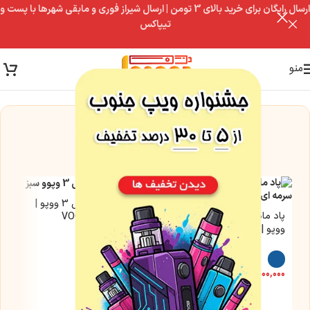
ارسال رایگان برای خرید بالای 3 تومن | ارسال شیراز فوری و مابقی شهرها با پست و
تیپاکس
منو
این مدل فعلاً موجود نیست
اما این گزینه‌ها رو از دست نده
پاد ماد درگ ایکس 3 ووپو |
پاد ماد وینچی اسپارک 220
VOOPOO DRAG X3
ووپو | VOOPOO VINCI
SPARK 220
۷,۳۰۰,۰۰۰
تومان
۹,۵۰۰,۰۰۰
تومان