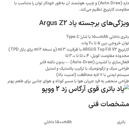
دارد (Auto‑Draw) و چیپ هوشمند آن به‌طور خودکار توان را متناسب با
مقاومت کارتریج تنظیم می‌کند.
ویژگی‌های برجسته
پاد Argus Z2
باتری داخلی 1500mAh با شارژ Type‑C
توان خروجی بین 5 تا 20 وات
کارتریج ARGUS Top Fill V2 با ظرفیت 3 ml (و نسخه 2 ml برای بازار TPD)
محدوده مقاومت کویل: 0.4 Ω تا 3.0 Ω
فعال‌سازی با کشیدن (Auto‑Draw) — بدون دکمه فایر
طراحی سبک و ارگونومیک با ترکیب پلاستیک و استیل
سیستم ایمنی با ۷ لایه محافظت (امنیت بالا)
طراحی منحصر به فرد جریان هوا با مسیر کوتاه و هوای جانبی برای طعم بهتر
مشخصات فنی
باتری
1500mAh داخلی