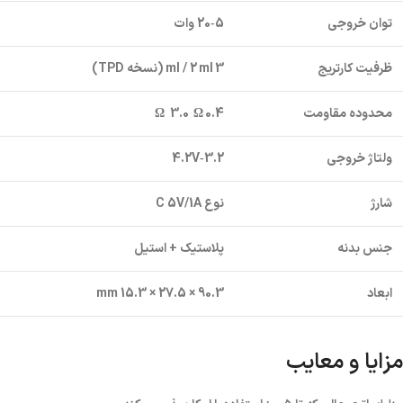
توان خروجی
5‑20 وات
ظرفیت کارتریج
3 ml / 2 ml (نسخه TPD)
محدوده مقاومت
0.4 Ω 3.0 Ω
ولتاژ خروجی
3.2‑4.2V
شارژ
نوع C 5V/1A
جنس بدنه
پلاستیک + استیل
ابعاد
90.3 × 27.5 × 15.3 mm
مزایا و معایب