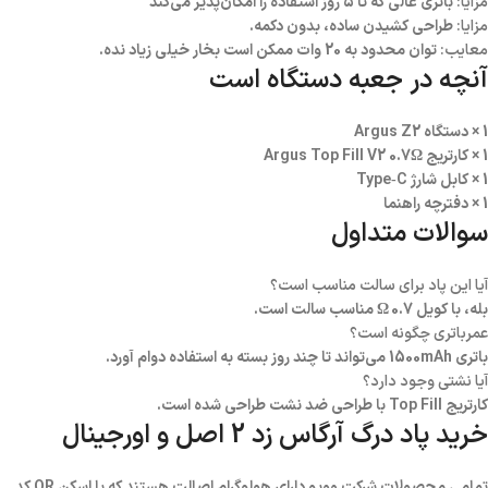
مزایا:
باتری عالی که تا ۵ روز استفاده را امکان‌پذیر می‌کند
مزایا:
طراحی کشیدن ساده، بدون دکمه.
معایب:
توان محدود به 20 وات ممکن است بخار خیلی زیاد نده.
آنچه در جعبه دستگاه است
1 × دستگاه Argus Z2
1 × کارتریج Argus Top Fill V2 0.7Ω
1 × کابل شارژ Type‑C
1 × دفترچه راهنما
سوالات متداول
آیا این پاد برای سالت مناسب است؟
بله، با کویل 0.7 Ω مناسب سالت است.
عمرباتری چگونه است؟
باتری 1500mAh می‌تواند تا چند روز بسته به استفاده دوام آورد.
آیا نشتی وجود دارد؟
کارتریج Top Fill با طراحی ضد نشت طراحی شده است.
خرید پاد درگ آرگاس زد 2 اصل و اورجینال
تمامی محصولات شرکت ووپو دارای هولوگرام اصالت هستند که با اسکن QR کد