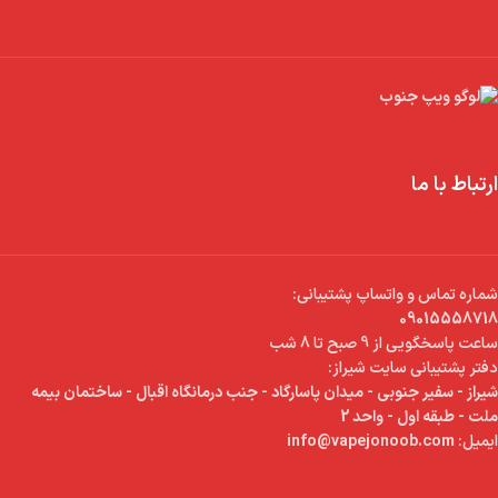
ارتباط با ما
شماره تماس و واتساپ پشتیبانی:
09015558718
ساعت پاسخگویی از 9 صبح تا 8 شب
دفتر پشتیبانی سایت شیراز:
شیراز - سفیر جنوبی - میدان پاسارگاد - جنب درمانگاه اقبال - ساختمان بیمه
ملت - طبقه اول - واحد 2
ایمیل:
info@vapejonoob.com