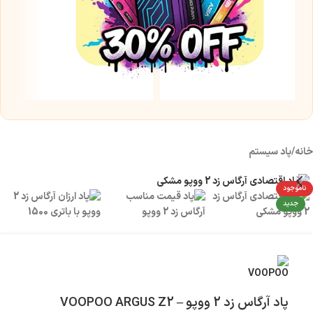
2
۰۰
خانه
/
پاد سیستم
ناموجود
جدید
پاد آرگاس زد 2 ووپو – VOOPOO ARGUS Z2