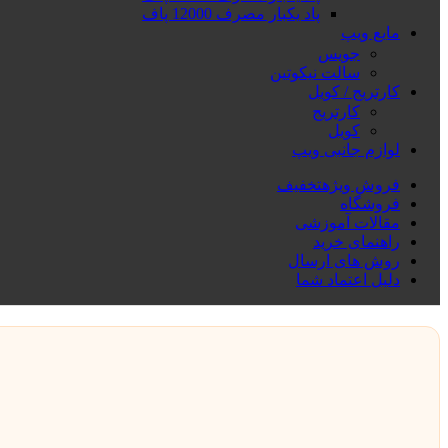
پاد یکبار مصرف 12000 پاف
مایع ویپ
جویس
سالت نیکوتین
کارتریج / کویل
کارتریج
کویل
لوازم جانبی ویپ
فروش ویژه
تخفیف
فروشگاه
مقالات آموزشی
راهنمای خرید
روش های ارسال
دلیل اعتماد شما