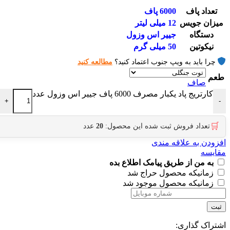
تعداد پاف
6000 پاف
میزان جویس
12 میلی لیتر
دستگاه
جییر اس وزول
نیکوتین
50 میلی گرم
چرا باید به ویپ جنوب اعتماد کنید؟
مطالعه کنید
طعم
صاف
کارتریج پاد یکبار مصرف 6000 پاف جییر اس وزول عدد
+
-
🛒
تعداد فروش ثبت شده این محصول:
20
عدد
افزودن به علاقه مندی
مقایسه
به من از طریق پیامک اطلاع بده
زمانیکه محصول حراج شد
زمانیکه محصول موجود شد
ثبت
اشتراک گذاری: