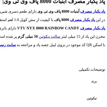
پاد یکبار مصرف آبنبات 8000 پاف وی تی وی|
Y
پاد یکبار مصرف
آبنبات 8000 پاف وی تی وی
دارای طعم دسری شیرین
در این
پاد یکبار مصرف
8000 پاف
با کیفیت از مش کویل 1.0 اهم استفاده شده که با هر بار کامگیری از دستگاه، همان طعم و کلود کام اول را احساس می کنید.
پاد یکبار مصرف
VTV NYX 8000 RAINBOW CANDY
دارای باتری 600 میلی آمپر قابل شارژ
مخزن این پاد از 15 میلی لیتر
سالت نیکوتین
50 میلی گرم
پر شده است
با اسکن QR کد موجود در بروی لیبل جعبه پاد و مراجعه به
سایت رسمی
توضیحات تکمیلی
برند
نیکوتین