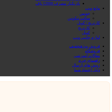
پاد یکبار مصرف 12000 پاف
مایع ویپ
جویس
سالت نیکوتین
کارتریج / کویل
کارتریج
کویل
لوازم جانبی ویپ
فروش ویژه
تخفیف
فروشگاه
مقالات آموزشی
راهنمای خرید
روش های ارسال
دلیل اعتماد شما