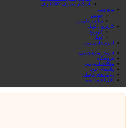
پاد یکبار مصرف 12000 پاف
مایع ویپ
جویس
سالت نیکوتین
کارتریج / کویل
کارتریج
کویل
لوازم جانبی ویپ
فروش ویژه
تخفیف
فروشگاه
مقالات آموزشی
راهنمای خرید
روش های ارسال
دلیل اعتماد شما