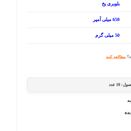
بلوبری یخ
650 میلی آمپر
50 میلی گرم
د؟
مطالعه کنید
حصول:
10
عدد
ه
بده