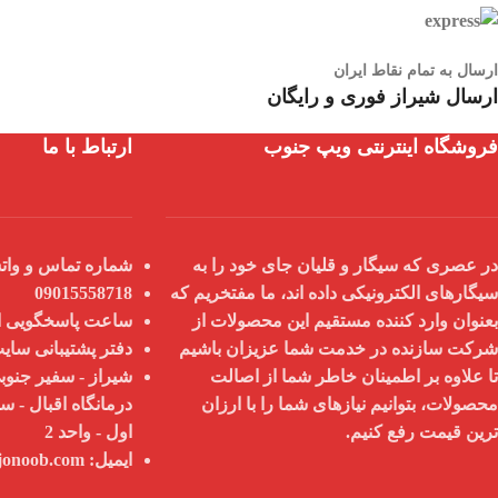
ارسال به تمام نقاط ایران
ارسال شیراز فوری و رایگان
فروشگاه اینترنتی ویپ جنوب
ارتباط با ما
در عصری که سیگار و قلیان جای خود را به
شماره تماس و واتس
سیگارهای الکترونیکی داده اند، ما مفتخریم که
09015558718
بعنوان
وارد کننده مستقیم
این محصولات از
ساعت پاسخگویی از 9 صبح تا 8
شرکت سازنده در خدمت شما عزیزان باشیم
دفتر پشتیبانی سای
تا علاوه بر اطمینان خاطر شما از
اصالت
شیراز - سفیر جنوبی
محصولات
، بتوانیم نیازهای شما را با
ارزان
درمانگاه اقبال - س
ترین قیمت
رفع کنیم.
اول - واحد 2
ایمیل:
info@vapejonoob.com