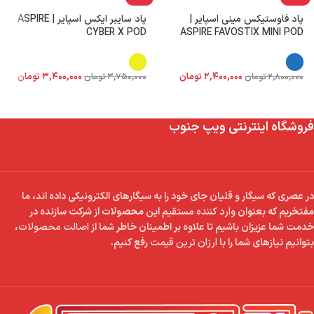
پاد فاوستیکس مینی اسپایر |
پاد سایبر ایکس اسپایر | ASPIRE
CYBER X POD
ASPIRE FAVOSTIX MINI POD
۲,۴۰۰,۰۰۰
تومان
۳,۴۰۰,۰۰۰
تومان
۲,۸۰۰,۰۰۰
تومان
۳,۷۵۰,۰۰۰
تومان
فروشگاه اینترنتی ویپ جنوب
در عصری که سیگار و قلیان جای خود را به سیگارهای الکترونیکی داده اند، ما
مفتخریم که بعنوان
وارد کننده مستقیم
این محصولات از شرکت سازنده در
خدمت شما عزیزان باشیم تا علاوه بر اطمینان خاطر شما از
اصالت محصولات
،
بتوانیم نیازهای شما را با
ارزان ترین قیمت
رفع کنیم.