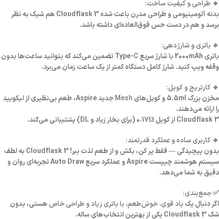
🔹
طراحی و کیفیت ساخت:
بدنه آلومینیومی و طراحی مدرن باعث شده Cloudflask 3 هم شیک به نظر
برسد و هم در دست حس فوق‌العاده‌ای داشته باشد.
🔹
باتری و شارژدهی:
باتری 2000mAh با شارژ سریع Type-C تضمین می‌کند که بتوانید ساعت‌ها بدون
وقفه ویپ کنید. شارژ کامل دستگاه کمتر از یک ساعت زمان می‌برد.
🔹
کارتریج و کویل:
مخزن بزرگ 5.5ml و کویل‌های
Mesh
جدید Aspire، طعم بی‌نظیری از لیکویید
را ارائه می‌دهند.
Cloudflask 3 از کویل‌ 0.17Ω (برای بخار زیاد و DL) پشتیبانی می‌کند.
🔹
کاربری ساده و عملکرد قدرتمند:
بدون پیچیدگی — فقط پر کن، بکش و از طعم لذت ببر! Cloudflask 3 به لطف
سیستم هوشمند چیپست Aspire و عملکرد سریع Auto Draw تجربه‌ای روان و
دقیق به شما می‌دهد.
✅
جمع‌بندی:
اگر دنبال یک
پاد قوی، خوش‌طعم، با باتری زیاد و طراحی خاص
هستی، بدون
شک Cloudflask 3 یکی از بهترین انتخاب‌های ساله.