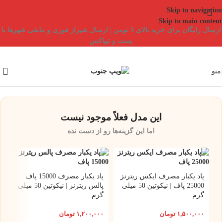
Skip to navigation
Skip to main content
ارسال رایگان برای خرید بالای 3 تومن | ارسال شیراز فوری و مابقی شهرها با
پست و تیپاکس
منو
این مدل فعلاً موجود نیست
اما این گزینه‌ها رو از دست نده
پاد یکبار مصرف ایکس ریترنز
پاد یکبار مصرف 15000 پاف
25000 پاف | نیکوتین 50 میلی
پالس ریترنز | نیکوتین 50 میلی
گرم
گرم
۱,۵۰۰,۰۰۰
تومان
۱,۲۰۰,۰۰۰
تومان