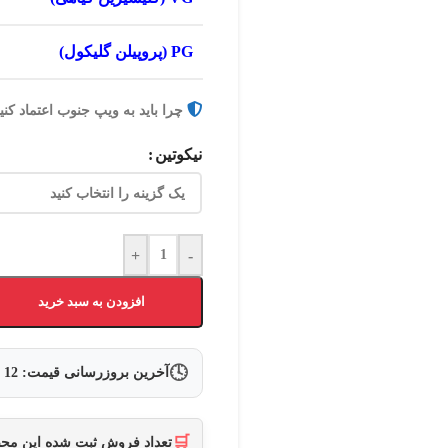
PG (پروپیلن گلیکول)
چرا باید به ویپ جنوب اعتماد کنی
نیکوتین
+
-
افزودن به سبد خرید
🕓
آخرین بروزرسانی قیمت:
12 مرداد 1405
🛒
تعداد فروش ثبت شده این م