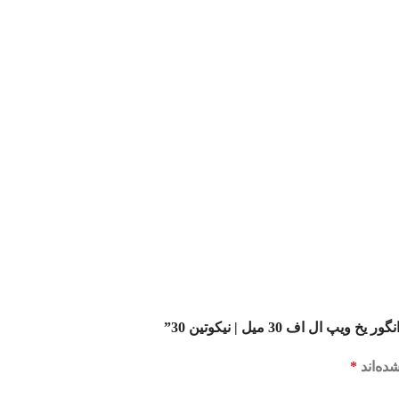
اف 30 میل | نیکوتین 30”
ده‌اند
*