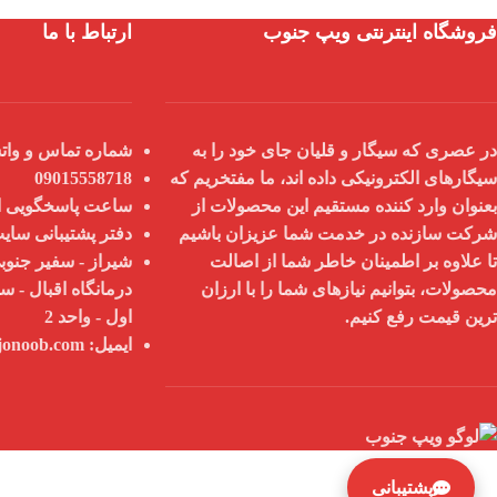
فروشگاه اینترنتی ویپ جنوب
ارتباط با ما
در عصری که سیگار و قلیان جای خود را به
شماره تماس و واتس
سیگارهای الکترونیکی داده اند، ما مفتخریم که
09015558718
بعنوان
وارد کننده مستقیم
این محصولات از
ساعت پاسخگویی از 9 صبح تا 8
شرکت سازنده در خدمت شما عزیزان باشیم
دفتر پشتیبانی سای
تا علاوه بر اطمینان خاطر شما از
اصالت
شیراز - سفیر جنوبی
محصولات
، بتوانیم نیازهای شما را با
ارزان
درمانگاه اقبال - س
ترین قیمت
رفع کنیم.
اول - واحد 2
ایمیل:
info@vapejonoob.com
پشتیبانی