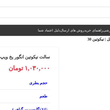
شیراز فوری و مابقی شهرها با پست و تیپاکس
زشی
راهنمای خرید
روش های ارسال
دلیل اعتماد شما
سالت نیکوتین انگور یخ ویپ ال اف 30 میل |
۱,۰۳۰,۰۰۰
تومان
حجم بطری
طعم
VG (گلیسیرین گیاهی)