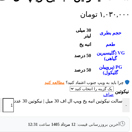
۱,۰۳۰,۰۰۰
تومان
30 میلی
حجم بطری
لیتر
طعم
انبه یخ
VG (گلیسیرین
50 درصد
گیاهی)
PG (پروپیلن
50 درصد
گلیکول)
چرا باید به ویپ جنوب اعتماد کنید؟
مطالعه کنید
نیکوتین
صاف
سالت نیکوتین انبه یخ ویپ ال اف 30 میل | نیکوتین 30 عدد
+
-
🕓
آخرین بروزرسانی قیمت:
12 مرداد 1405
ساعت
12:31