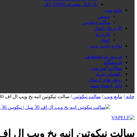
پاد یکبار مصرف 12000 پاف
مایع ویپ
جویس
سالت نیکوتین
کارتریج / کویل
کارتریج
کویل
لوازم جانبی ویپ
فروش ویژه
تخفیف
فروشگاه
مقالات آموزشی
راهنمای خرید
روش های ارسال
دلیل اعتماد شما
خانه
/
مایع ویپ
/
سالت نیکوتین
/
سالت نیکوتین انبه یخ ویپ ال اف 30 میل | نیکوتین 30
سالت نیکوتین انبه یخ ویپ ال اف 30 میل | نیکوتین 0