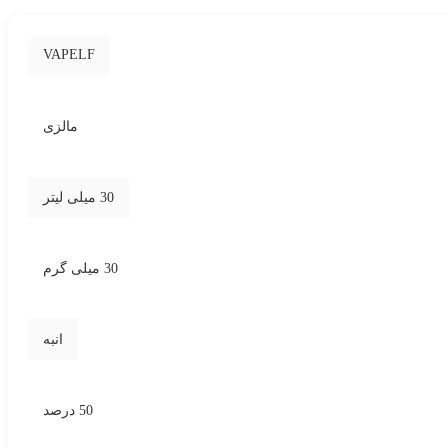
VAPELF
مالزی
30 میلی لیتر
30 میلی گرم
انبه
50 درصد