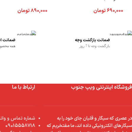
CARTRIDGE
SERIES COIL
۶۹۰,۰۰۰
تومان
۸۹۰,۰۰۰
تومان
ضمانت بازگشت وجه
ضمانت اص
بازگشت وجه تا 7 روز
همه محصولا
فروشگاه اینترنتی ویپ جنوب
ارتباط با ما
در عصری که سیگار و قلیان جای خود را به
شماره تماس و واتس
سیگارهای الکترونیکی داده اند، ما مفتخریم که
09015558718