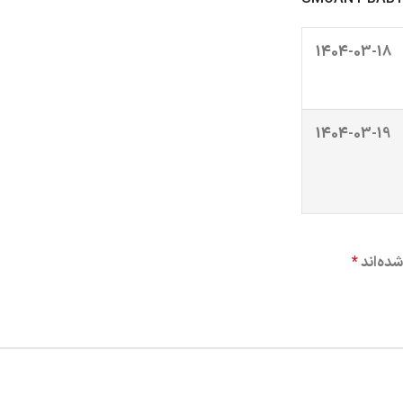
1404-03-18
1404-03-19
ده‌اند
*