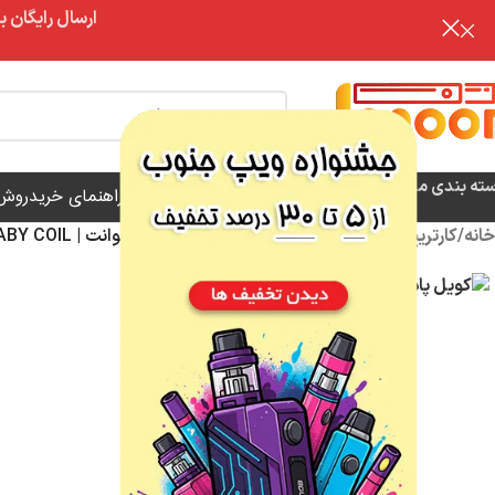
ارسال رایگان برای خرید بالای 3 تومن | ارس
تخفیف
ته بندی محصولات
فروش ویژه
فروشگاه
مقالات آموزشی
راهنمای خرید
روش 
خانه
/
کارتریج / کویل
/
کویل
/
کویل پاد چارون بیبی اسموانت | SMOANT BABY COIL