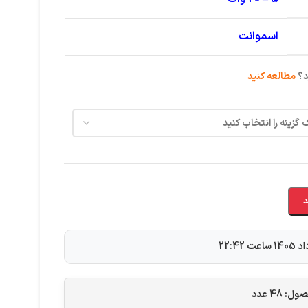
اسموانت
د؟
مطالعه کنید
د
ساعت
22:42
حصول:
48
عدد