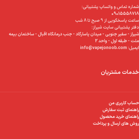
شماره تماس و واتساپ پشتیبانی:
09015558718
ساعت پاسخگویی از 9 صبح تا 8 شب
دفتر پشتیبانی سایت شیراز:
شیراز - سفیر جنوبی - میدان پاسارگاد - جنب درمانگاه اقبال - ساختمان بیمه
ملت - طبقه اول - واحد 2
ایمیل:
info@vapejonoob.com
خدمات مشتریان
حساب کاربری من
راهنمای ثبت سفارش
راهنمای خرید محصول
روش های ارسال و پرداخت