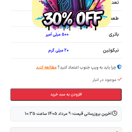
تعداد پاف
9000 پاف
طعم
توت فرنگی انبه
باتری
500 میلی آمپر
نیکوتین
20 میلی گرم
چرا باید به ویپ جنوب اعتماد کنید؟
مطالعه کنید
موجود در انبار
افزودن به سبد خرید
🕓
آخرین بروزرسانی قیمت:
9 مرداد 1405
ساعت
10:35