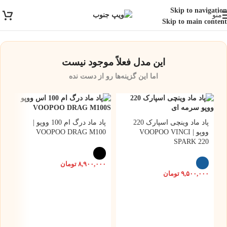
ارسال رایگان برای خرید بالای 3 تومن | ارسال شیراز فوری و مابقی شهرها با
Skip to navigation
منو
پست و تیپاکس
Skip to main content
این مدل فعلاً موجود نیست
اما این گزینه‌ها رو از دست نده
پاد ماد وینچی اسپارک 220
پاد ماد درگ ام 100 ووپو |
ووپو | VOOPOO VINCI
VOOPOO DRAG M100
SPARK 220
۸,۹۰۰,۰۰۰
تومان
۹,۵۰۰,۰۰۰
تومان
2