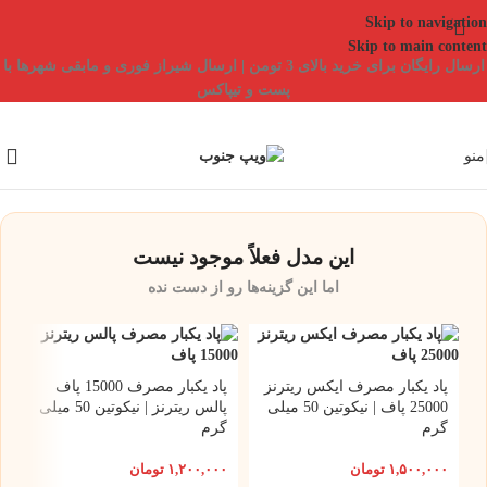
Skip to navigation
Skip to main content
ارسال رایگان برای خرید بالای 3 تومن | ارسال شیراز فوری و مابقی شهرها با
پست و تیپاکس
منو
این مدل فعلاً موجود نیست
اما این گزینه‌ها رو از دست نده
پاد یکبار مصرف ایکس ریترنز
پاد یکبار مصرف 15000 پاف
25000 پاف | نیکوتین 50 میلی
پالس ریترنز | نیکوتین 50 میلی
گرم
گرم
۱,۵۰۰,۰۰۰
تومان
۱,۲۰۰,۰۰۰
تومان