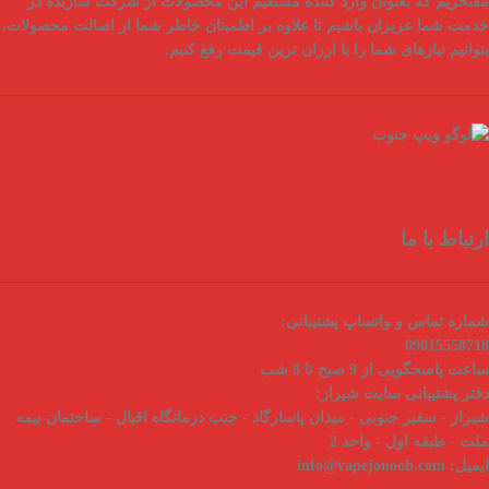
مفتخریم که بعنوان
وارد کننده مستقیم
این محصولات از شرکت سازنده در
خدمت شما عزیزان باشیم تا علاوه بر اطمینان خاطر شما از
اصالت محصولات
،
بتوانیم نیازهای شما را با
ارزان ترین قیمت
رفع کنیم.
ارتباط با ما
شماره تماس و واتساپ پشتیبانی:
09015558718
ساعت پاسخگویی از 9 صبح تا 8 شب
دفتر پشتیبانی سایت شیراز:
شیراز - سفیر جنوبی - میدان پاسارگاد - جنب درمانگاه اقبال - ساختمان بیمه
ملت - طبقه اول - واحد 2
ایمیل:
info@vapejonoob.com