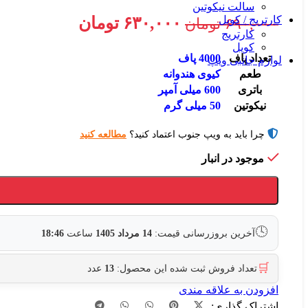
سالت نیکوتین
قیمت
قیمت
۶۳۰,۰۰۰
تومان
کارتریج / کویل
۶۹۰,۰۰۰
تومان
کارتریج
اصلی:
فعلی:
کویل
تعداد پاف
4000 پاف
۶۹۰,۰۰۰ تومان
۶۳۰,۰۰۰ تومان.
لوازم جانبی ویپ
طعم
کیوی هندوانه
بود.
باتری
600 میلی آمپر
نیکوتین
50 میلی گرم
چرا باید به ویپ جنوب اعتماد کنید؟
مطالعه کنید
موجود در انبار
🕓
آخرین بروزرسانی قیمت:
14 مرداد 1405
ساعت
18:46
🛒
تعداد فروش ثبت شده این محصول:
13
عدد
افزودن به علاقه مندی
اشتراک گذاری: