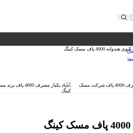
ی
انه 4000 پاف مسک کینگ
ال
ما