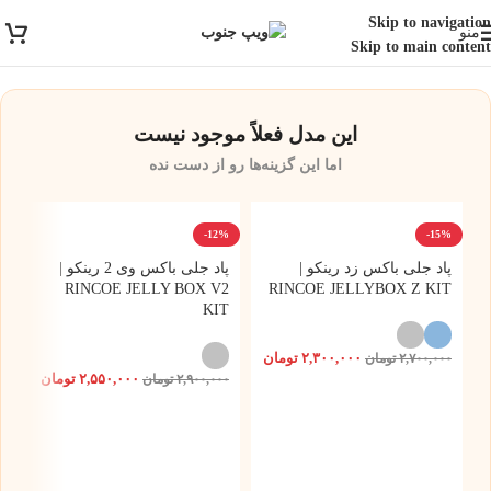
ارسال رایگان برای خرید بالای 3 تومن | ارسال شیراز فوری و مابقی شهرها با
Skip to navigation
منو
پست و تیپاکس
Skip to main content
این مدل فعلاً موجود نیست
اما این گزینه‌ها رو از دست نده
-12%
-15%
پاد جلی باکس زد رینکو |
پاد جلی باکس وی 2 رینکو |
RINCOE JELLY BOX V2
RINCOE JELLYBOX Z KIT
KIT
۲,۳۰۰,۰۰۰
تومان
۲,۷۰۰,۰۰۰
تومان
۲,۵۵۰,۰۰۰
تومان
۲,۹۰۰,۰۰۰
تومان
5%
3