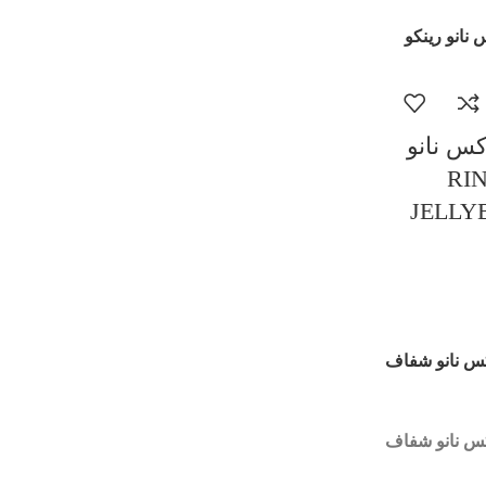
کس نانو
RINCOE
JELLY