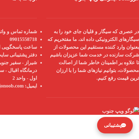
در عصری که سیگار و قلیان جای خود را به
شماره تماس و واتس
سیگارهای الکترونیکی داده اند، ما مفتخریم که
09015558718
بعنوان
وارد کننده مستقیم
این محصولات از
ساعت پاسخگویی از 9 صبح تا 8
شرکت سازنده در خدمت شما عزیزان باشیم
دفتر پشتیبانی سای
تا علاوه بر اطمینان خاطر شما از
اصالت
شیراز - سفیر جنوبی
محصولات
، بتوانیم نیازهای شما را با
ارزان
درمانگاه اقبال - س
ترین قیمت
رفع کنیم.
اول - واحد 2
ایمیل:
info@vapejonoob.com
پشتیبانی