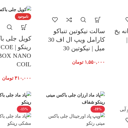
ناموجود
ه یخ
سالت نیکوتین تنباکو
کویل جلی با
 |
کارامل ویپ ال اف 30
رینکو | 
میل | نیکوتین 30
BOX NANO
۱,۵۵۰,۰۰۰
تومان
COIL
۴۱۰,۰۰۰
تومان
-15%
-19%