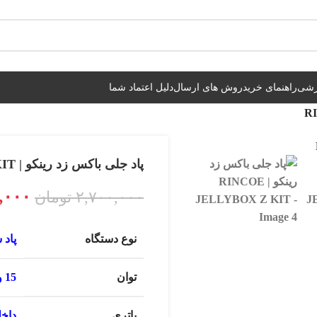
شیراز فوری و مابقی شهرها با پست و تیپاکس
زشی
راهنمای خرید
روش های ارسال
دلیل اعتماد شما
پاد جلی باکس زد رینکو | RINCOE JELLYBOX Z KIT
,۰۰۰
۲,۷۰۰,۰۰۰
تومان
نوع دستگاه
پاد 
توان
15 وات
باتری
داخلی 850 م