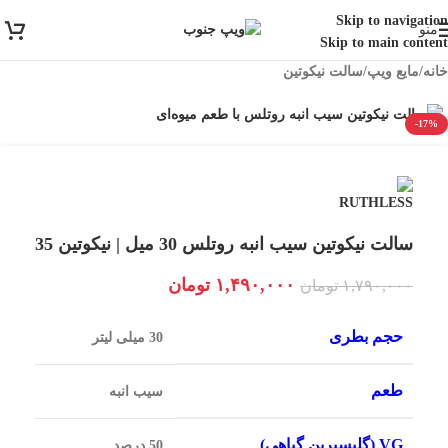
ارسال رایگان برای خرید بالای 3 تومن | ارسال شیراز فوری و مابقی شهرها با
Skip to navigation
منو
پست و تیپاکس
Skip to main content
خانه
/
مایع ویپ
/
سالت نیکوتین
-17%
سالت نیکوتین سیب انبه روتلس 30 میل | نیکوتین 35
۱,۴۹۰,۰۰۰
تومان
۱,۷۹۰,۰۰۰
تومان
حجم بطری
30 میلی لیتر
طعم
سیب انبه
VG (گلیسیرین گیاهی)
50 درصد