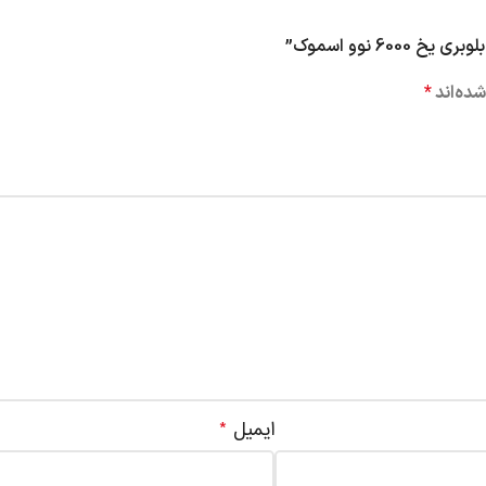
6 نوو اسموک”
ده‌اند
*
ایمیل
*