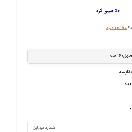
50 میلی گرم
د؟
مطالعه کنید
حصول:
16
عدد
قایسه
بده
د