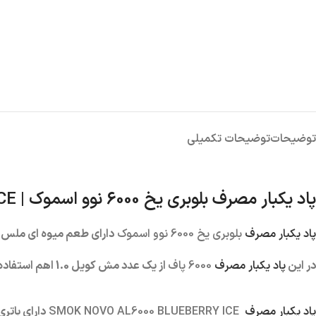
توضیحات
توضیحات تکمیلی
پاد یکبار مصرف بلوبری یخ 6000 نوو اسموک |
CE
پاد یکبار مصرف
بلوبری یخ 6000 نوو اسموک
دارای طعم میوه ای ملس 
در این
پاد یکبار مصرف
6000 پاف
از یک عدد مش کویل 1.0 اهم استفاده شده که با هر بار کامگیری از دستگاه، همان طعم و کلود کام اول را احساس می کنید.
پاد یکبار مصرف
SMOK NOVO AL6000 BLUEBERRY ICE
دارای باتری 650 میلی آمپر فست شارژ ا