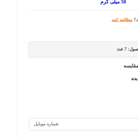
50 میلی گرم
د؟
مطالعه کنید
حصول:
7
عدد
قایسه
بده