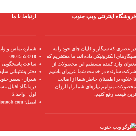
فروشگاه اینترنتی ویپ جنوب
ارتباط با ما
در عصری که سیگار و قلیان جای خود را به
شماره تماس و واتس
سیگارهای الکترونیکی داده اند، ما مفتخریم که
09015558718
بعنوان
وارد کننده مستقیم
این محصولات از
ساعت پاسخگویی از 9 صبح تا 8
شرکت سازنده در خدمت شما عزیزان باشیم
دفتر پشتیبانی سای
تا علاوه بر اطمینان خاطر شما از
اصالت
شیراز - سفیر جنوبی
محصولات
، بتوانیم نیازهای شما را با
ارزان
درمانگاه اقبال - س
ترین قیمت
رفع کنیم.
اول - واحد 2
ایمیل:
info@vapejonoob.com