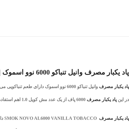
پاد یکبار مصرف وانیل تنباکو 6000 نوو اسموک |
پاد یکبار مصرف
وانیل تنباکو 6000 نوو اسموک
دارای طعم تنباکویی می 
در این
پاد یکبار مصرف
6000 پاف
از یک عدد مش کویل 1.0 اهم استفاده شده که با هر بار کامگیری از دستگاه، همان طعم و کلود کام اول را احساس می کنید.
پاد یکبار مصرف
SMOK NOVO AL6000 VANILLA TOBACCO
دارای 