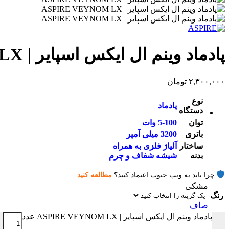
پادماد وینم ال ایکس اسپایر | ASPIRE VEYNOM LX
۲,۳۰۰,۰۰۰
تومان
نوع
پادماد
دستگاه
توان
5-100 وات
باتری
3200 میلی آمپر
ساختار
آلیاژ فلزی به همراه
بدنه
شیشه شفاف و چرم
چرا باید به ویپ جنوب اعتماد کنید؟
مطالعه کنید
مشکی
رنگ
صاف
پادماد وینم ال ایکس اسپایر | ASPIRE VEYNOM LX عدد
-