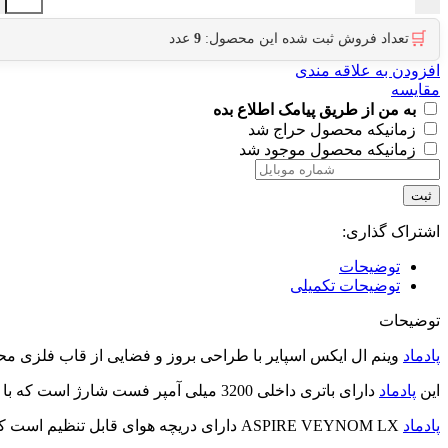
🛒
تعداد فروش ثبت شده این محصول:
9
عدد
افزودن به علاقه مندی
مقایسه
به من از طریق پیامک اطلاع بده
زمانیکه محصول حراج شد
زمانیکه محصول موجود شد
ثبت
اشتراک گذاری:
توضیحات
توضیحات تکمیلی
توضیحات
پادماد
وینم ال ایکس اسپایر با طراحی بروز و فضایی از قاب فلزی
این
پادماد
دارای باتری داخلی 3200 میلی آمپر فست شارژ است که با هربار شارژ تا 5 الی 6 روز نیاز شما به ویپینگ را تامین میکند و همچنین دارای ظرفیت کارتریج 5 میلی لیتر است.
پادماد
ASPIRE VEYNOM LX دارای دریچه هوای قابل تنظیم است که با آن می توان میزان شلی و سفتی کام گیری را تعیین کرد.