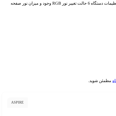
زیبا دارای صفحه نمایش زیبا به همراه نور RGB زیباست که با هر پاف نور RGB اطراف صفحه نمایش و دکمه فایر می چرخد.در تنظیمات دستگاه 6 حالت تغییر نور RGB وجود و میزان نور صفحه
اه
مطمئن شوید.
ASPIRE