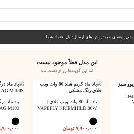
شیراز فوری و مابقی شهرها با پست و تیپاکس
زشی
راهنمای خرید
روش های ارسال
دلیل اعتماد شما
این مدل فعلاً موجود نیست
اما این گزینه‌ها رو از دست نده
 درگ ایکس 3 ووپو |
پاد ماد 80 وات ویپ فلای |
AG M100
VAPEFLY KRIEMHILD 80W
۷,۹۰۰,۰۰۰
تومان
۸,۹۰۰,۰۰۰