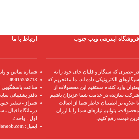
فروشگاه اینترنتی ویپ جنوب
ارتباط با ما
در عصری که سیگار و قلیان جای خود را به
شماره تماس و واتس
سیگارهای الکترونیکی داده اند، ما مفتخریم که
09015558718
بعنوان
وارد کننده مستقیم
این محصولات از
ساعت پاسخگویی از 9 صبح تا 8
شرکت سازنده در خدمت شما عزیزان باشیم
دفتر پشتیبانی سای
تا علاوه بر اطمینان خاطر شما از
اصالت
شیراز - سفیر جنوبی
محصولات
، بتوانیم نیازهای شما را با
ارزان
درمانگاه اقبال - س
ترین قیمت
رفع کنیم.
اول - واحد 2
ایمیل:
info@vapejonoob.com