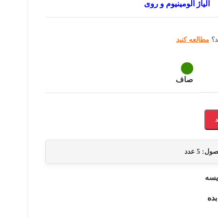
آلیاژ آلومینیوم و روی
د؟
مطالعه کنید
صاف
حصول:
5
عدد
یسه
بده